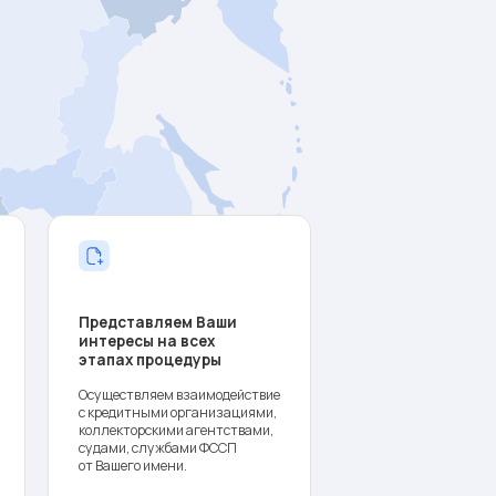
ставляем Ваши
ресы на всех
ах процедуры
ствляем взаимодействие
дитными организациями,
кторскими агентствами,
и, службами ФССП
его имени.