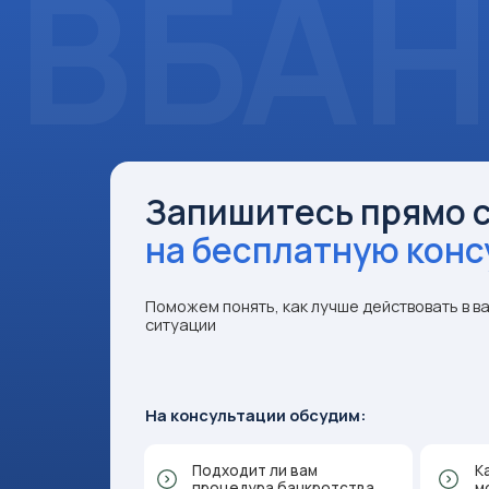
на бесплатную консул
Поможем понять, как лучше действовать в вашей
ситуации
На консультации обсудим:
Подходит ли вам
Какие до
процедура банкротства
можно сп
Какие есть риски
Можно ли
и ограничения
имущест