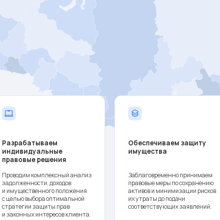
батываем
Обеспечиваем защиту
Пред
идуальные
имущества
инте
ые решения
этап
м комплексный анализ
Заблаговременно принимаем
Осуще
нности, доходов
правовые меры по сохранению
с кре
ственного положения
активов и минимизации рисков
колле
 выбора оптимальной
их утраты до подачи
судам
ии защиты прав
соответствующих заявлений.
от Ваш
ных интересов клиента.