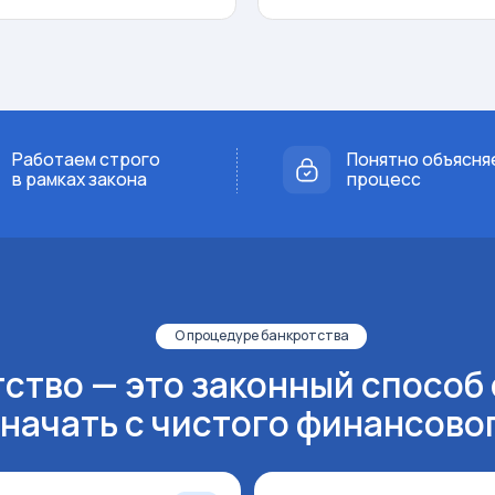
таем строго
Понятно объясняем
ках закона
процесс
О процедуре банкротства
о — это законный способ списат
чать с чистого финансового лист
Какие долги можно сп
через банкротство:
ном законе
 финансовый
Кредиты в банках
ем суда.
Задолженности по кредитным к