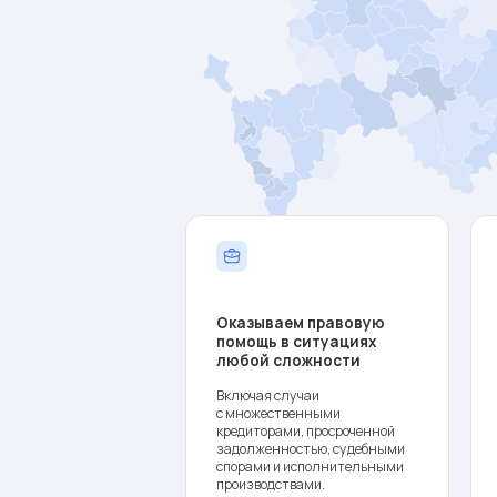
Оказываем правовую
Разра
помощь в ситуациях
индив
любой сложности
правов
Включая случаи
Проводи
с множественными
задолже
кредиторами, просроченной
и имуще
задолженностью, судебными
с целью
спорами и исполнительными
стратег
производствами.
и закон