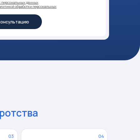
а
04
динственное жильё
удет под защитой
08