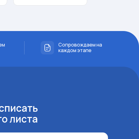
Сопровождаем на
каждом этапе
ь
а
исать
артам