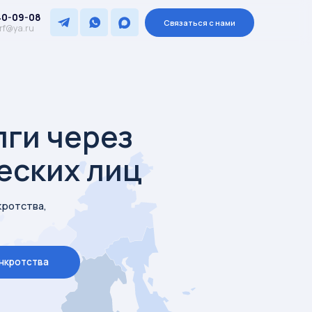
Связаться с нами
ерез
х лиц