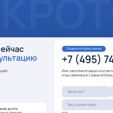
+7 (495) 740-09
ьтацию
Или заполните ваши контактные данные
и мы свяжемся с вами в ближайшее время:
лги
исать
Я даю
согласие на обработку моих персональных дан
и подтверждаю ознакомление с
Политикой обработки
данных
 сохранить
во
Получить бесплатную консультацию