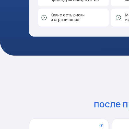
Как
после про
01
Прекратят
Ваши долги будут
взыскания
полностью списаны
05