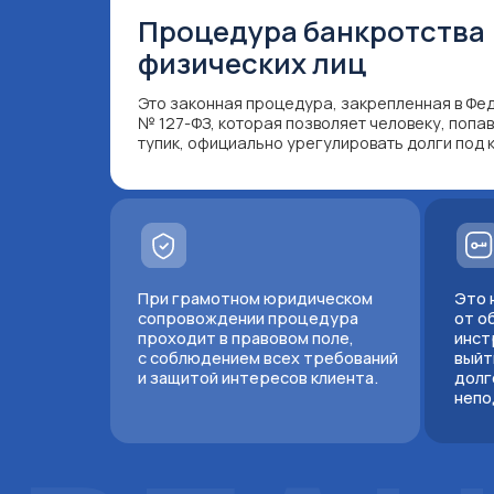
При грамотном юридическом
Это не «укл
сопровождении процедура
от обязател
проходит в правовом поле,
инструмент,
с соблюдением всех требований
выйти из си
и защитой интересов клиента.
долговая на
неподъёмно
ВБАН
Запишитесь прямо сей