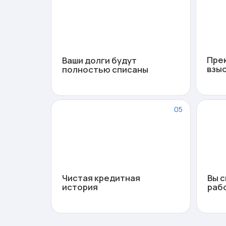
Чистая кредитная
Вы сможет
история
работать 
Есть ли 
Ограничения 
5 ЛЕТ
ДО 3 ЛЕТ
Обязанность сообщать
Запрет занимат
о банкротстве при
руководящие
оформлении кредита
должности в ОО