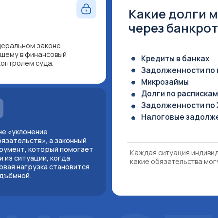
Микрозаймы
Долги по распискам
Задолженности по ЖКХ
Налоговые задолженности (в ря
онение
ьств», а законный
 который помогает
Каждая ситуация индивидуальна — на к
туации, когда
какие обязательства могут быть списан
грузка становится
й.
КРОТС
час
Позвоните прямо сейчас