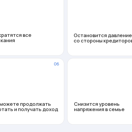
е продолжать
Снизится уровень
В
и получать доход
напряжения в семье
и
ограничения после банкротства?
предусмотрены законом, но в реальной жизни они не мешают
работать, вести бизнес и строить планы
ДО 10 ЛЕТ
5 ЛЕТ
ь
Запрет руководить
Запрет на повторное
банками и финансовыми
банкротство
О и АО
организациями