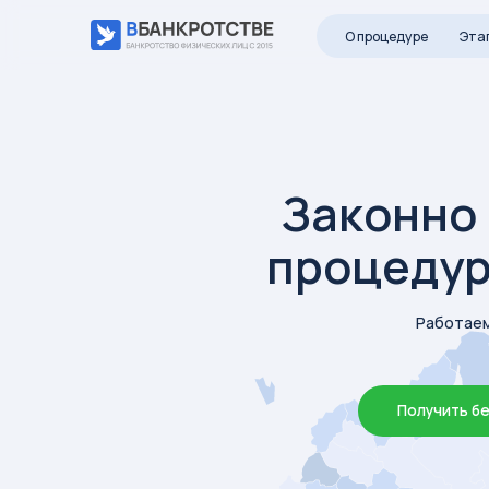
О процедуре
Этапы
О 
Законно по
процедуру 
Работаем по все
Получить бесплатн