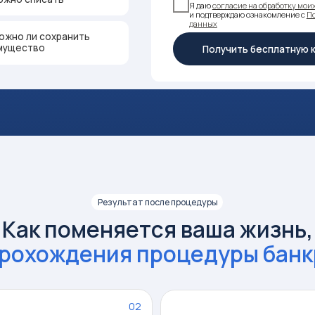
Результат после процедуры
 поменяется ваша жизнь,
хождения процедуры банкротств
02
03
ся все
Е
Остановится давление
б
со стороны кредиторов
06
07