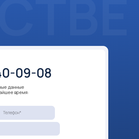
-08
ных
 персональных