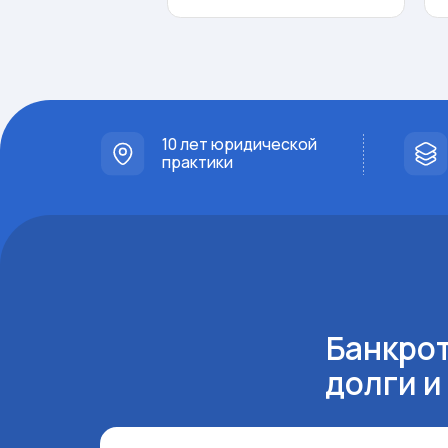
Рабо
10 лет юридической
в рам
практики
Банкротств
долги и на
Процедура банкротства
физических лиц
Это законная процедура, закрепленная в Федераль
№ 127-ФЗ, которая позволяет человеку, попавшему в
тупик, официально урегулировать долги под контрол