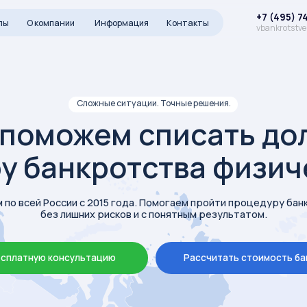
+7 (495) 740-09-08
компании
Информация
Контакты
vbankrotstverf@ya.ru
Сложные ситуации. Точные решения.
можем списать долги ч
банкротства физически
й России с 2015 года. Помогаем пройти процедуру банкротства,
без лишних рисков и с понятным результатом.
ую консультацию
Рассчитать стоимость банкротства